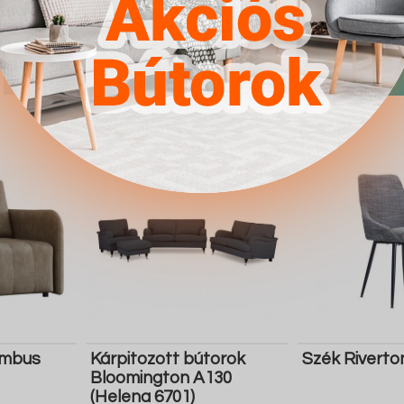
4.567Ft
4.567Ft
Részletek
Ugrás a
Részletek
Ugrás a
boltba
boltba
Butor1.hu
Butor1.hu
umbus
Kárpitozott bútorok
Szék Riverto
Bloomington A130
(Helena 6701)