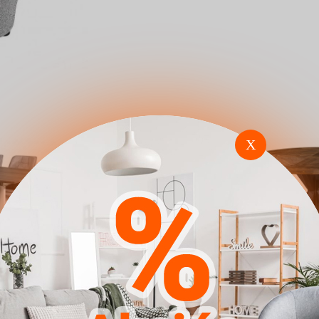
X
a Dallas
Karosszék Seattle E101
Asztal River
(Riviera_97)
(Sötét erdő 