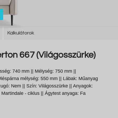
Kalkulátorok
rton 667 (Világosszürke)
sség: 740 mm || Mélység: 750 mm ||
léspárna mélység: 550 mm || Lábak: Műanyag
ugó: Nem || Szín: Világosszürke || Anyagok:
0 Martindale - ciklus || Ágytest anyaga: Fa