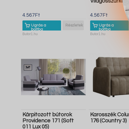
Világosszürke)
4.567Ft
4.567Ft
Ugrás a
Részletek
Ugrás a
boltba
boltba
Butor1.hu
Butor1.hu
Kárpitozott bútorok
Karosszék Col
Providence 171 (Soft
176 (Country 3)
011 Lux 05)