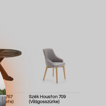
ton 767
Szék Houston 709
Fekete)
(Világosszürke)