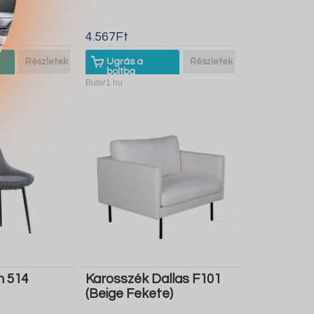
4.567Ft
Részletek
Ugrás a
Részletek
boltba
Butor1.hu
n 514
Karosszék Dallas F101
(Beige Fekete)