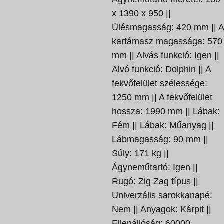
x 1390 x 950 ||
Ülésmagasság: 420 mm || A
kartámasz magassága: 570
mm || Alvás funkció: Igen ||
Alvó funkció: Dolphin || A
fekvőfelület szélessége:
1250 mm || A fekvőfelület
hossza: 1990 mm || Lábak:
Fém || Lábak: Műanyag ||
Lábmagasság: 90 mm ||
Súly: 171 kg ||
Ágyneműtartó: Igen ||
Rugó: Zig Zag típus ||
Univerzális sarokkanapé:
Nem || Anyagok: Kárpit ||
Ellenállóság: 60000