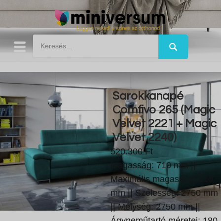
Sarokkanapé
Comfivo 265 (Magic
Velvet 2221 + Magic
Velvet 2240)
520.300 Ft
Magasság: 710 mm ||
Maximális magasság: 910
mm || Szélesség: 2750 mm
|| Mélység: 2750 mm ||
Ágyneműtartó méretei: 180