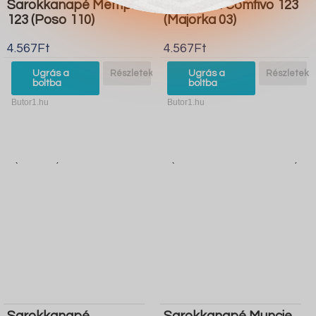
Sarokkanapé Memphis
Puha pad Comfivo 123
123 (Poso 110)
(Majorka 03)
4.567Ft
4.567Ft
Ugrás a
Részletek
Ugrás a
Részletek
boltba
boltba
Butor1.hu
Butor1.hu