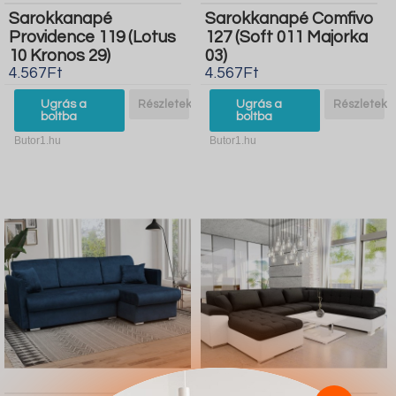
Sarokkanapé
Sarokkanapé Comfivo
Providence 119 (Lotus
127 (Soft 011 Majorka
10 Kronos 29)
03)
4.567Ft
4.567Ft
Ugrás a
Részletek
Ugrás a
Részletek
boltba
boltba
Butor1.hu
Butor1.hu