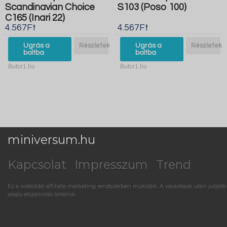
Scandinavian Choice
S103 (Poso 100)
C165 (Inari 22)
4.567Ft
4.567Ft
Ugrás a
Részletek
Ugrás a
Részletek
boltba
boltba
Butor1.hu
Butor1.hu
miniversum.hu
Kapcsolat
Impresszum
Trend
Ez a weboldal affiliate marketing rendszerben működik. A vásárlások után jutalék
alapú elszámolás történik.