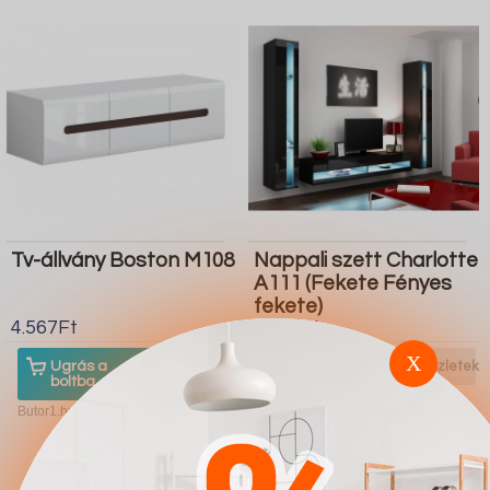
Tv-állvány Boston M108
Nappali szett Charlotte
A111 (Fekete Fényes
fekete)
4.567Ft
4.567Ft
X
Ugrás a
Részletek
Ugrás a
Részletek
boltba
boltba
Butor1.hu
Butor1.hu