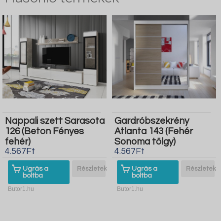
Nappali szett Sarasota
Gardróbszekrény
126 (Beton Fényes
Atlanta 143 (Fehér
fehér)
Sonoma tölgy)
4.567Ft
4.567Ft
Ugrás a
Részletek
Ugrás a
Részletek
boltba
boltba
Butor1.hu
Butor1.hu