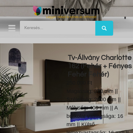
Tv-Állvány Charlotte
162 (Fehér + Fényes
Fehér Fehér)
250.000 Ft
Magasság: 370 mm ||
Szélesség: 2000 mm ||
Mélység: 400 mm || A
burkolat vastagsága: 16
mm || Külső
lemezvastagság: 16 mm ||