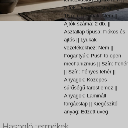
A felső lemez vastagsága:
16 mm || Lábak: Nem ||
Ajtók száma: 2 db. ||
Asztallap típusa: Fiókos és
ajtós || Lyukak
vezetékekhez: Nem ||
Fogantyúk: Push to open
mechanizmus || Szín: Fehér
|| Szín: Fényes fehér ||
Anyagok: Közepes
sűrűségű farostlemez ||
Anyagok: Laminált
forgácslap || Kiegészítő
anyag: Edzett üveg
Hasonló termékek