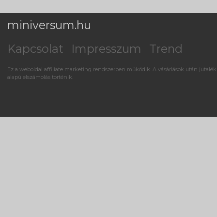
miniversum.hu
Kapcsolat
Impresszum
Trend
Ez a weboldal affiliate marketing rendszerben működik. A vásárlások után jutalék
alapú elszámolás történik.