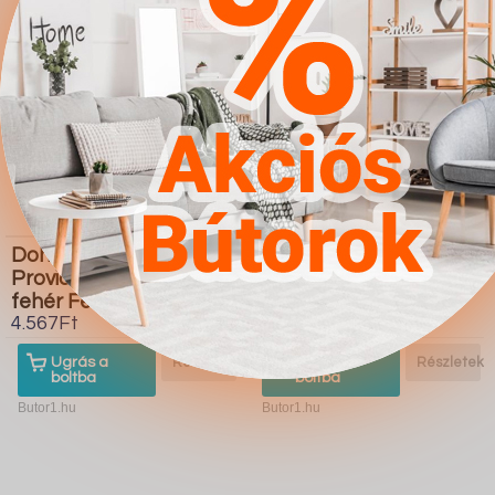
Dohányzóasztal
Galériaágy Hartford
Providence 176 (Fényes
366 (Fehér Fényes
fehér Fekete)
fehér Türkiz)
4.567Ft
4.567Ft
Ugrás a
Részletek
Ugrás a
Részletek
boltba
boltba
Butor1.hu
Butor1.hu