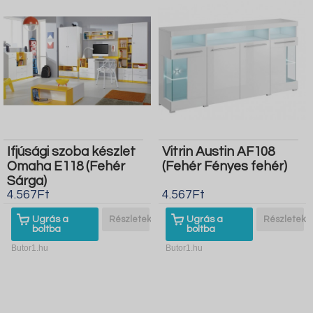
Ifjúsági szoba készlet
Vitrin Austin AF108
Omaha E118 (Fehér
(Fehér Fényes fehér)
Sárga)
4.567Ft
4.567Ft
Ugrás a
Részletek
Ugrás a
Részletek
boltba
boltba
Butor1.hu
Butor1.hu