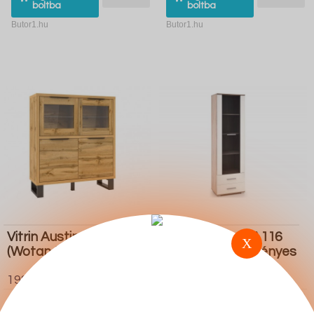
boltba
boltba
Butor1.hu
Butor1.hu
Vitrin Austin K101
Vitrin Houston A116
X
(Wotan tölgy Fekete)
(Sonoma tölgy Fényes
fehér)
198.000 Ft
103.800 Ft
Ugrás a
Részletek
Ugrás a
Részletek