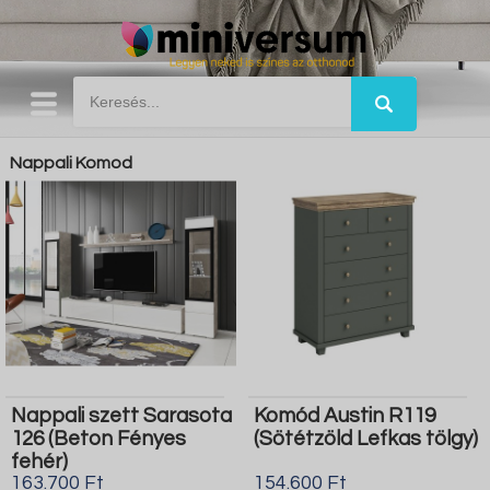
Nappali Komod
Nappali szett Sarasota
Komód Austin R119
126 (Beton Fényes
(Sötétzöld Lefkas tölgy)
fehér)
163.700 Ft
154.600 Ft