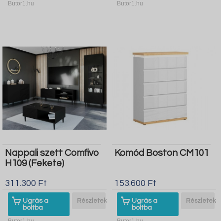
Butor1.hu
Butor1.hu
Nappali szett Comfivo
Komód Boston CM101
H109 (Fekete)
311.300 Ft
153.600 Ft
Ugrás a
Részletek
Ugrás a
Részletek
boltba
boltba
Butor1.hu
Butor1.hu