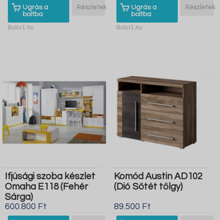
Ugrás a
Részletek
Ugrás a
Részletek
boltba
boltba
Butor1.hu
Butor1.hu
Ifjúsági szoba készlet
Komód Austin AD102
Omaha E118 (Fehér
(Dió Sötét tölgy)
Sárga)
600.800 Ft
89.500 Ft