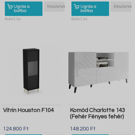
Ugrás a
Részletek
Ugrás a
Részletek
boltba
boltba
Butor1.hu
Butor1.hu
Vitrin Houston F104
Komód Charlotte 143
(Fehér Fényes fehér)
124.800 Ft
148.200 Ft