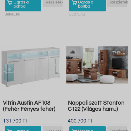
Ugrás a
Részletek
Ugrás a
Részletek
boltba
boltba
Butor1.hu
Butor1.hu
Vitrin Austin AF108
Nappali szett Stanton
(Fehér Fényes fehér)
C122 (Világos hamu)
131.700 Ft
400.700 Ft