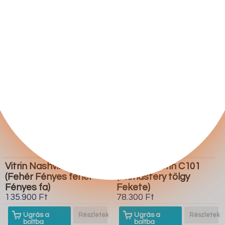
boltba
boltba
Butor1.hu
Butor1.hu
Vitrin Nashville B110
Komód Austin C101
(Fehér Fényes fehér
(Monastery tölgy
Fényes fa)
Fekete)
135.900 Ft
78.300 Ft
Ugrás a
Részletek
Ugrás a
Részletek
boltba
boltba