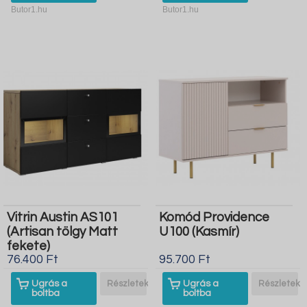
Butor1.hu
Butor1.hu
Vitrin Austin AS101
Komód Providence
(Artisan tölgy Matt
U100 (Kasmír)
fekete)
76.400 Ft
95.700 Ft
Ugrás a
Részletek
Ugrás a
Részletek
boltba
boltba