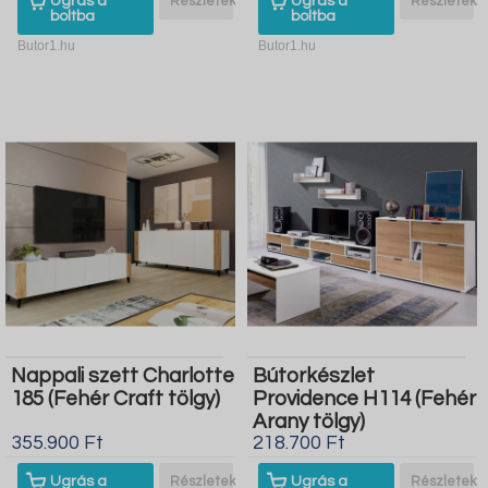
Ugrás a
Részletek
Ugrás a
Részletek
boltba
boltba
Butor1.hu
Butor1.hu
Nappali szett Charlotte
Bútorkészlet
185 (Fehér Craft tölgy)
Providence H114 (Fehér
Arany tölgy)
355.900 Ft
218.700 Ft
Ugrás a
Részletek
Ugrás a
Részletek