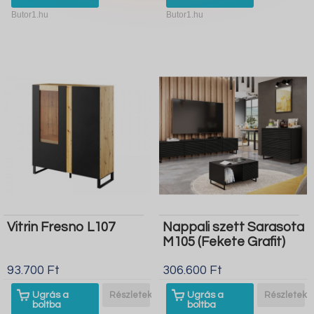
Butor1.hu
Butor1.hu
Vitrin Fresno L107
Nappali szett Sarasota
M105 (Fekete Grafit)
93.700 Ft
306.600 Ft
Ugrás a
Részletek
Ugrás a
Részletek
boltba
boltba