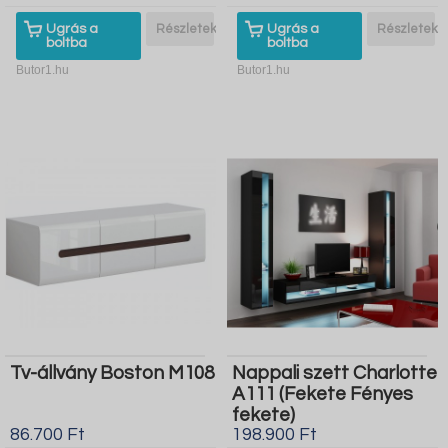
Ugrás a
Részletek
Ugrás a
Részletek
boltba
boltba
Butor1.hu
Butor1.hu
Tv-állvány Boston M108
Nappali szett Charlotte
A111 (Fekete Fényes
fekete)
86.700 Ft
198.900 Ft