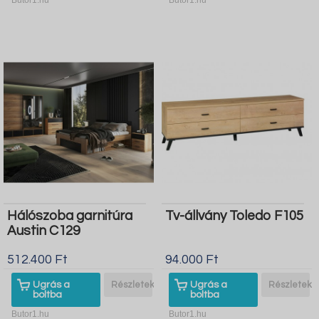
Hálószoba garnitúra
Tv-állvány Toledo F105
Austin C129
512.400 Ft
94.000 Ft
Ugrás a
Részletek
Ugrás a
Részletek
boltba
boltba
Butor1.hu
Butor1.hu