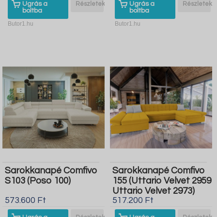
Ugrás a
Részletek
Ugrás a
Részletek
boltba
boltba
Butor1.hu
Butor1.hu
Sarokkanapé Comfivo
Sarokkanapé Comfivo
S103 (Poso 100)
155 (Uttario Velvet 2959
Uttario Velvet 2973)
573.600 Ft
517.200 Ft