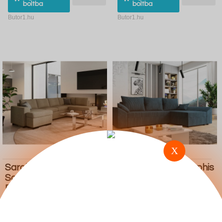
boltba
boltba
Butor1.hu
Butor1.hu
X
Sarokkanapé
Sarokkanapé Memphis
Scandinavian Choice
104 (Poso 5)
B104 (Visby 236)
549.000 Ft
259.900 Ft
Ugrás a
Részletek
Ugrás a
Részletek