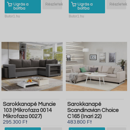
Ugrás a
Részletek
Ugrás a
Részletek
boltba
boltba
Butor1.hu
Butor1.hu
Sarokkanapé Muncie
Sarokkanapé
103 (Mikrofaza 0014
Scandinavian Choice
Mikrofaza 0027)
C165 (Inari 22)
295.300 Ft
483.800 Ft