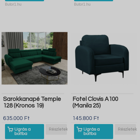
Butor1.hu
Butor1.hu
Sarokkanapé Temple
Fotel Clovis A100
128 (Kronos 19)
(Manila 25)
635.000 Ft
145.800 Ft
Ugrás a
Részletek
Ugrás a
Részletek
boltba
boltba