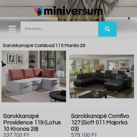
Sarokkanapé Carlsbad 115 Manila 26
Sarokkanapé
Sarokkanapé Comfivo
Providence 119 (Lotus
127 (Soft 011 Majorka
10 Kronos 29)
03)
337.700 Ft
579.100 Ft