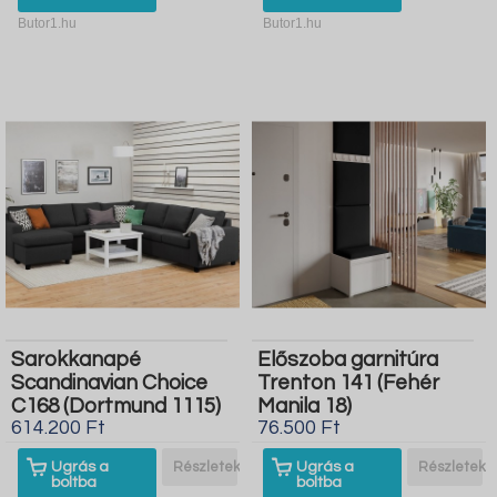
Butor1.hu
Butor1.hu
Sarokkanapé
Előszoba garnitúra
Scandinavian Choice
Trenton 141 (Fehér
C168 (Dortmund 1115)
Manila 18)
614.200 Ft
76.500 Ft
Ugrás a
Részletek
Ugrás a
Részletek
boltba
boltba