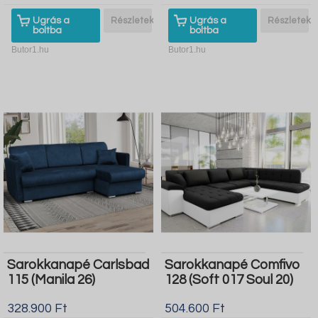
Ugrás a
Részletek
Ugrás a
Részletek
boltba
boltba
Butor1.hu
Butor1.hu
Sarokkanapé Carlsbad
Sarokkanapé Comfivo
115 (Manila 26)
128 (Soft 017 Soul 20)
328.900 Ft
504.600 Ft