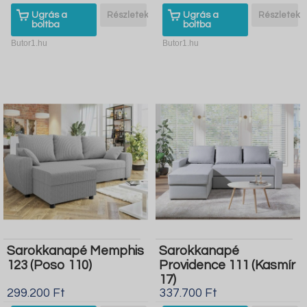
Ugrás a
Részletek
Ugrás a
Részletek
boltba
boltba
Butor1.hu
Butor1.hu
Sarokkanapé Memphis
Sarokkanapé
123 (Poso 110)
Providence 111 (Kasmír
17)
299.200 Ft
337.700 Ft