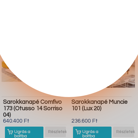
boltba
boltba
Butor1.hu
Butor1.hu
Sarokkanapé Comfivo
Sarokkanapé Muncie
173 (Otusso 14 Sorriso
101 (Lux 20)
04)
640.400 Ft
236.600 Ft
Ugrás a
Részletek
Ugrás a
Részletek
boltba
boltba