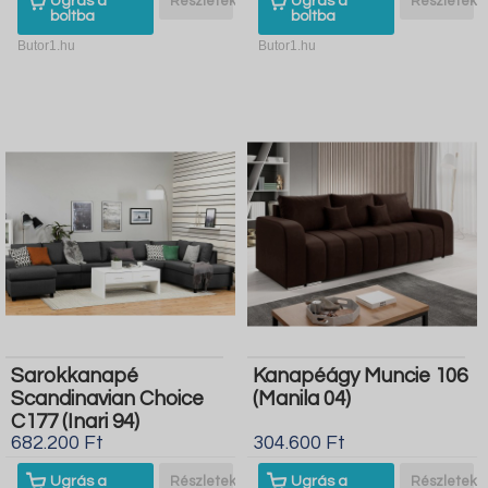
Ugrás a
Részletek
Ugrás a
Részletek
boltba
boltba
Butor1.hu
Butor1.hu
Sarokkanapé
Kanapéágy Muncie 106
Scandinavian Choice
(Manila 04)
C177 (Inari 94)
682.200 Ft
304.600 Ft
Ugrás a
Részletek
Ugrás a
Részletek