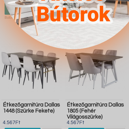
Ugrás a
Részletek
Ugrás a
Részletek
boltba
boltba
Butor1.hu
Butor1.hu
Étkezőgarnitúra Dallas
Étkezőgarnitúra Dallas
1448 (Szürke Fekete)
1805 (Fehér
Világosszürke)
4.567Ft
4.567Ft