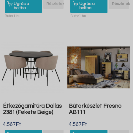
Ugrás a
Részletek
Ugrás a
Részletek
boltba
boltba
Butor1.hu
Butor1.hu
Étkezőgarnitúra Dallas
Bútorkészlet Fresno
2381 (Fekete Beige)
AB111
4.567Ft
4.567Ft