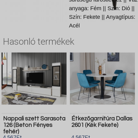
anyaga: Fém || Szín: Dió ||
Szín: Fekete || Anyagtípus:
Acél
Hasonló termékek
Nappali szett Sarasota
Étkezőgarnitúra Dallas
126 (Beton Fényes
2601 (Kék Fekete)
fehér)
4.567Ft
4.567Ft