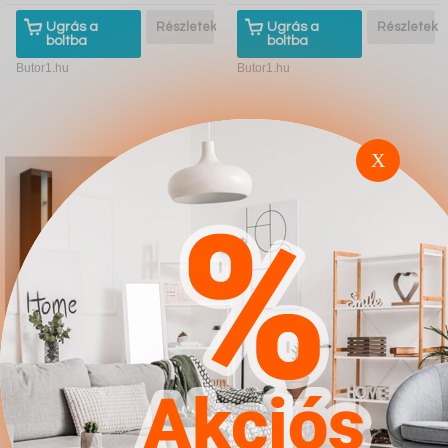
Ugrás a
Részletek
Ugrás a
Részletek
boltba
boltba
Butor1.hu
Butor1.hu
X
Nappali szett Charlotte
Galériaágy Hartford
A111 (Fekete Fényes
366 (Fehér Fényes
fekete)
fehér Türkiz)
4.567Ft
4.567Ft