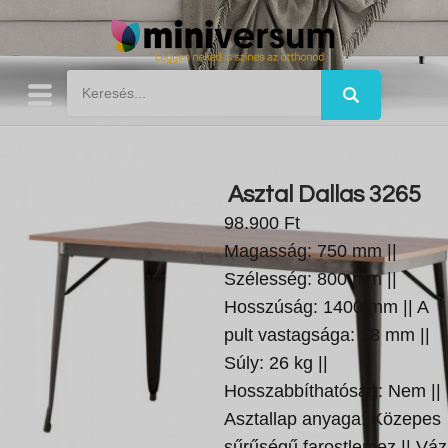
Asztal Dallas 3265
98.900 Ft
Magasság: 750 mm ||
Szélesség: 800 mm ||
Hosszúság: 1400 mm || A
pult vastagsága: 18 mm ||
Súly: 26 kg ||
Hosszabbíthatóság: Nem ||
Asztallap anyaga: Közepes
sűrűségű farostlemez || Váz