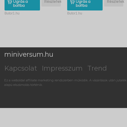
Ugrás a
Részletek
Ugrás a
Részletek
boltba
boltba
Butor1.hu
Butor1.hu
miniversum.hu
Kapcsolat
Impresszum
Trend
Ez a weboldal affiliate marketing rendszerben működik. A vásárlások után jutalék
alapú elszámolás történik.