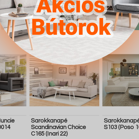
4.567Ft
4.567Ft
Részletek
Ugrás a
Részletek
Ugrás a
boltba
boltba
Butor1.hu
Butor1.hu
uncie
Sarokkanapé
Sarokkanapé
0014
Scandinavian Choice
S103 (Poso 1
C165 (Inari 22)