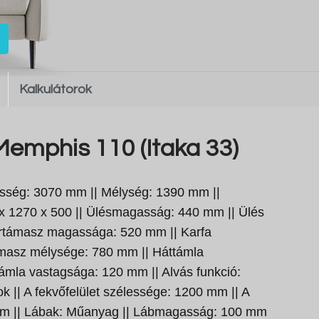
Kalkulátorok
emphis 110 (Itaka 33)
sség: 3070 mm || Mélység: 1390 mm ||
x 1270 x 500 || Ülésmagasság: 440 mm || Ülés
artámasz magassága: 520 mm || Karfa
ámasz mélysége: 780 mm || Háttámla
mla vastagsága: 120 mm || Alvás funkció:
ok || A fekvőfelület szélessége: 1200 mm || A
 mm || Lábak: Műanyag || Lábmagasság: 100 mm