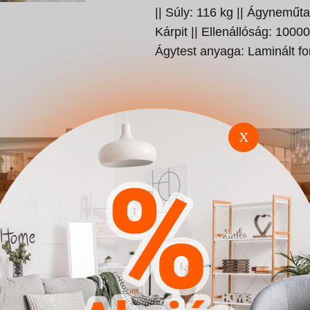
|| Súly: 116 kg || Ágyneműta
Kárpit || Ellenállóság: 10000
Ágytest anyaga: Laminált fo
X
omfivo
Sarokkanapé Carlsbad
Sarokkanapé
ajorka
115 (Manila 26)
128 (Soft 017