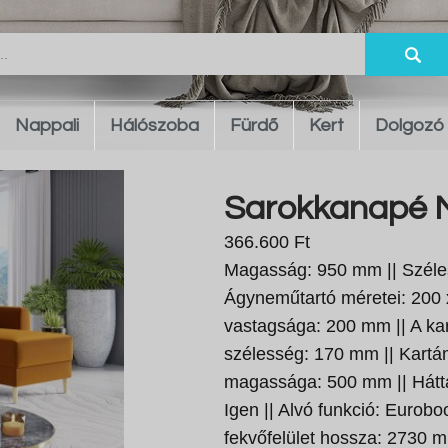
Nappali
Hálószoba
Fürdő
Kert
Dolgozó
Sarokkanapé M
366.600 Ft
Magasság: 950 mm || Széle
Ágyneműtartó méretei: 200 
vastagsága: 200 mm || A k
szélesség: 170 mm || Kart
magassága: 500 mm || Háttá
Igen || Alvó funkció: Eurobo
fekvőfelület hossza: 2730