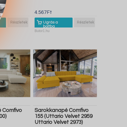
4.567Ft
Részletek
Ugrás a
Részletek
boltba
Butor1.hu
 Comfivo
Sarokkanapé Comfivo
00)
155 (Uttario Velvet 2959
Uttario Velvet 2973)