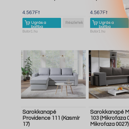
4.567Ft
4.567Ft
Ugrás a
Részletek
Ugrás a
boltba
boltba
Butor1.hu
Butor1.hu
Sarokkanapé
Sarokkanapé M
Providence 111 (Kasmír
103 (Mikrofaza 
17)
Mikrofaza 0027)