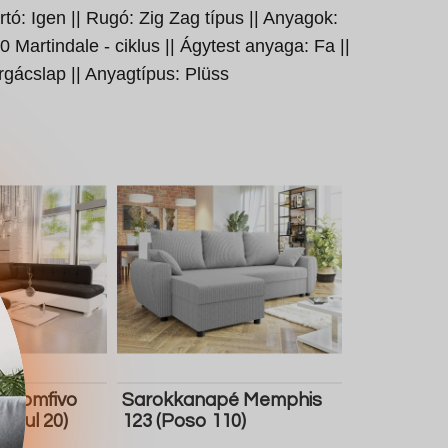
rtó: Igen || Rugó: Zig Zag típus || Anyagok:
0 Martindale - ciklus || Ágytest anyaga: Fa ||
rgácslap || Anyagtípus: Plüss
 Comfivo
Sarokkanapé Memphis
 Soul 20)
123 (Poso 110)