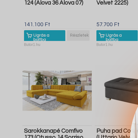
124 (Alova 36 Alova 07)
Velvet 2225)
141.100 Ft
57.700 Ft
Ugrás a
Részletek
Ugrás a
boltba
boltba
Butor1.hu
Butor1.hu
Sarokkanapé Comfivo
Puha pad Comfi
173 (Otusso 14 Sorriso
(Uttario Velvet 