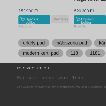
152.900 Ft
520.300 Ft
Ugrás a
Részletek
Ugrás a
boltba
boltba
Butor1.hu
Butor1.hu
erkély pad
hálószoba pad
kár
modern kerti pad
118
1181
miniversum.hu
Kapcsolat
Impresszum
Trend
Ez a weboldal affiliate marketing rendszerben működik. A vásárlások ut