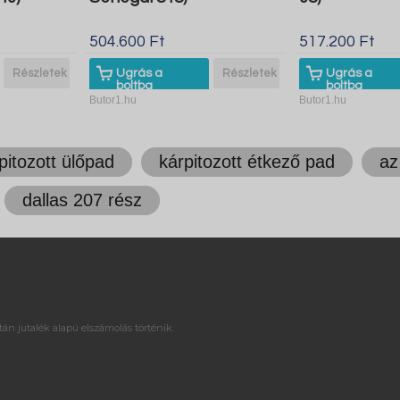
504.600 Ft
517.200 Ft
Részletek
Ugrás a
Részletek
Ugrás a
boltba
boltba
Butor1.hu
Butor1.hu
pitozott ülőpad
kárpitozott étkező pad
az
dallas 207 rész
án jutalék alapú elszámolás történik.