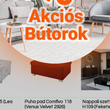
Uttario Velvet 2978)
147.500 Ft
232.700 Ft
Részletek
Ugrás a
Részletek
Ugrás a
boltba
boltba
Butor1.hu
Butor1.hu
5 (Lea
Puha pad Comfivo 118
Nappali szet
(Venus Velvet 2926)
H109 (Fekete