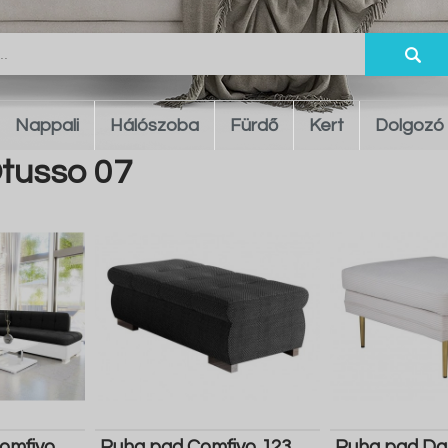
Nappali
Hálószoba
Fürdő
Kert
Dolgozó
tusso 07
omfivo
Puha pad Comfivo 123
Puha pad Dal