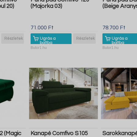
ul 20)
(Majorka 03)
(Beige Arany
71.000 Ft
78.700 Ft
Részletek
Ugrás a
Részletek
Ugrás a
boltba
boltba
Butor1.hu
Butor1.hu
2 (Magic
Kanapé Comfivo S105
Sarokkanapé