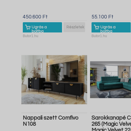
450.600 Ft
55.100 Ft
Ugrás a
Részletek
Ugrás a
boltba
boltba
Butor1.hu
Butor1.hu
Nappali szett Comfivo
Sarokkanapé C
N108
265 (Magic Velv
Magic Velvet 22