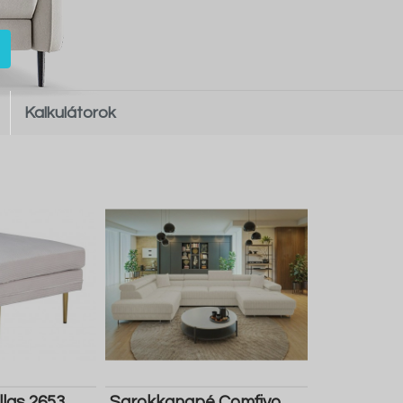
Kalkulátorok
las 2653
Sarokkanapé Comfivo