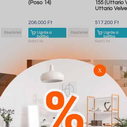
(Poso 14)
155 (Uttario 
Uttario Velve
206.000 Ft
517.200 Ft
Részletek
Ugrás a
Részletek
Ugrás a
boltba
boltba
Butor1.hu
Butor1.hu
X
vo 118
Kanapéágy Comfivo
Fürdőszoba g
2971)
110 (Uttario Velvet 2955
Comfivo E102