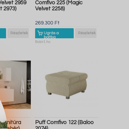
Velvet 2959
Comfivo 225 (Magic
t 2973)
Velvet 2258)
269.300 Ft
Részletek
Ugrás a
Részletek
boltba
Butor1.hu
arnitúra
Puff Comfivo 122 (Baloo
 (Fehér)
2074)