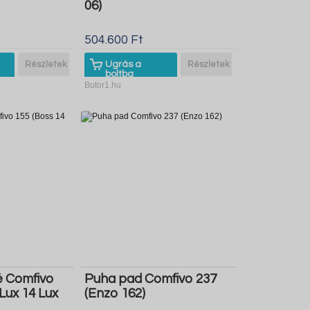
06)
504.600 Ft
Részletek
Ugrás a
Részletek
boltba
Butor1.hu
 Comfivo
Puha pad Comfivo 237
Lux 14 Lux
(Enzo 162)