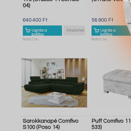
04)
640.400 Ft
56.900 Ft
Ugrás a
Részletek
Ugrás a
boltba
boltba
Butor1.hu
Butor1.hu
Sarokkanapé Comfivo
Puff Comfivo 11
S100 (Poso 14)
533)