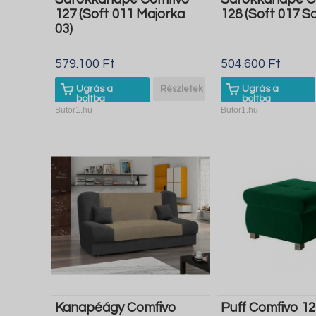
127 (Soft 011 Majorka
128 (Soft 017 So
03)
579.100 Ft
504.600 Ft
Ugrás a
Részletek
Ugrás a
boltba
boltba
Butor1.hu
Butor1.hu
Kanapéágy Comfivo
Puff Comfivo 12