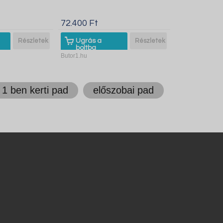
72.400 Ft
Részletek
Ugrás a
Részletek
boltba
Butor1.hu
 1 ben kerti pad
előszobai pad