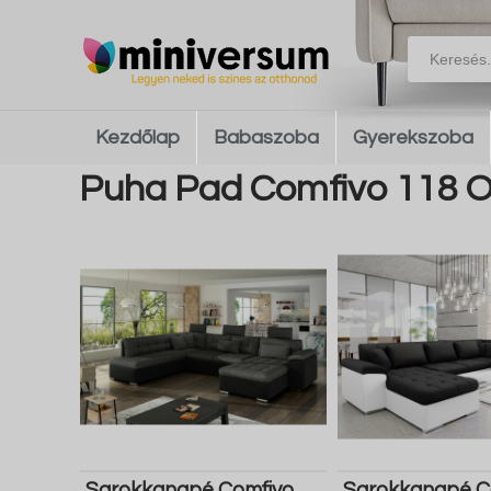
Kezdőlap
Babaszoba
Gyerekszoba
Puha Pad Comfivo 118 O
Sarokkanapé Comfivo
Sarokkanapé C