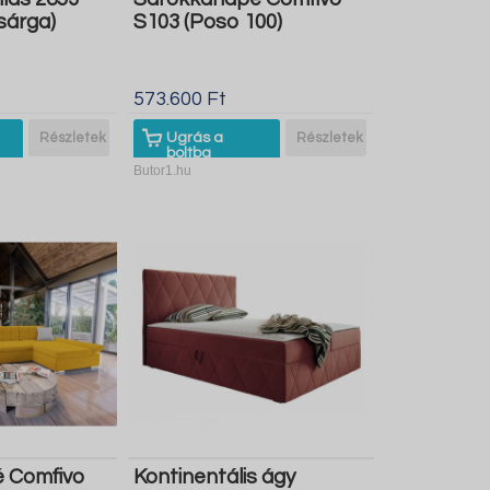
sárga)
S103 (Poso 100)
573.600 Ft
Részletek
Ugrás a
Részletek
boltba
Butor1.hu
 Comfivo
Kontinentális ágy