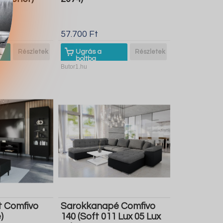
57.700 Ft
Részletek
Ugrás a
Részletek
boltba
Butor1.hu
t Comfivo
Sarokkanapé Comfivo
)
140 (Soft 011 Lux 05 Lux