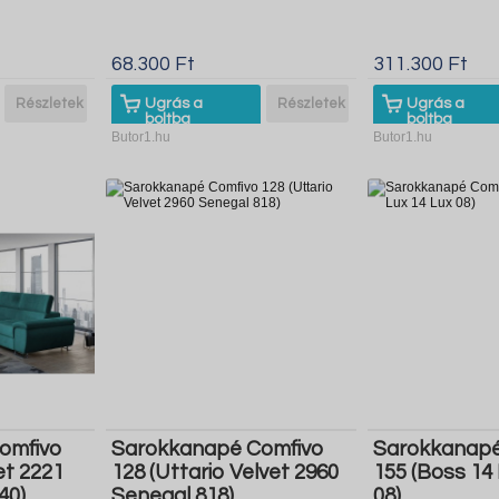
68.300 Ft
311.300 Ft
Részletek
Ugrás a
Részletek
Ugrás a
boltba
boltba
Butor1.hu
Butor1.hu
omfivo
Sarokkanapé Comfivo
Sarokkanapé
et 2221
128 (Uttario Velvet 2960
155 (Boss 14 
40)
Senegal 818)
08)