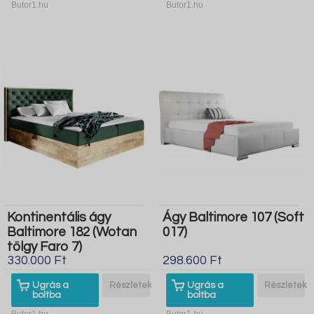
Butor1.hu
Butor1.hu
Kontinentális ágy
Ágy Baltimore 107 (Soft
Baltimore 182 (Wotan
017)
tölgy Faro 7)
330.000 Ft
298.600 Ft
Ugrás a
Részletek
Ugrás a
Részletek
boltba
boltba
Butor1.hu
Butor1.hu