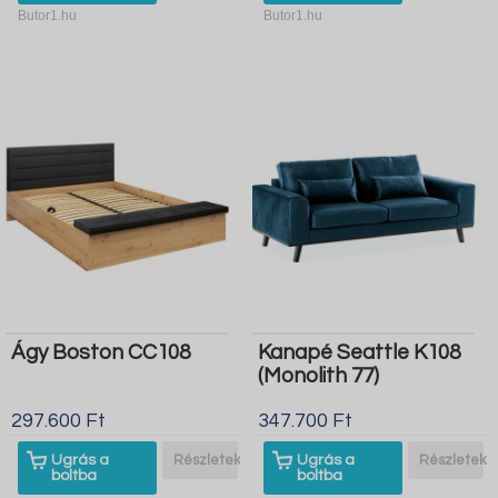
Butor1.hu
Butor1.hu
Ágy Boston CC108
Kanapé Seattle K108
(Monolith 77)
297.600 Ft
347.700 Ft
Ugrás a
Részletek
Ugrás a
Részletek
boltba
boltba