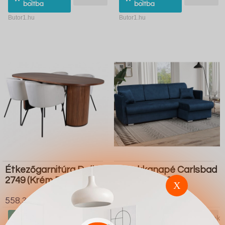
boltba
boltba
Butor1.hu
Butor1.hu
Étkezőgarnitúra Dallas
Sarokkanapé Carlsbad
2749 (Krém Fekete)
115 (Manila 26)
X
558.300 Ft
328.900 Ft
Ugrás a
Részletek
Ugrás a
Részletek