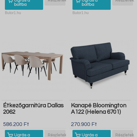
Ugrás a
Részletek
Ugrás a
Részletek
boltba
boltba
Butor1.hu
Butor1.hu
Étkezőgarnitúra Dallas
Kanapé Bloomington
2062
A122 (Helena 6701)
586.200 Ft
270.900 Ft
Ugrás a
Részletek
Ugrás a
Részletek