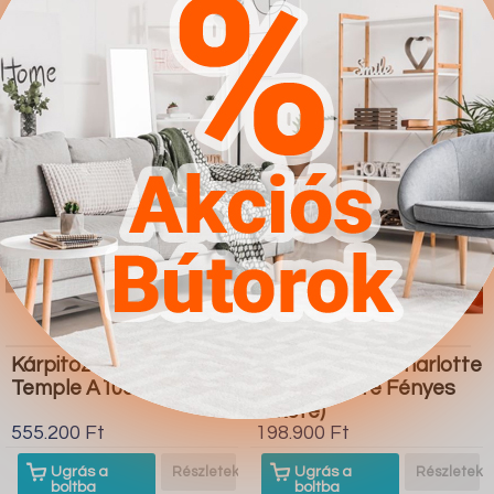
boltba
boltba
Butor1.hu
Butor1.hu
Kárpitozott bútorok
Nappali szett Charlotte
Temple A103
A111 (Fekete Fényes
fekete)
555.200 Ft
198.900 Ft
Ugrás a
Részletek
Ugrás a
Részletek
boltba
boltba