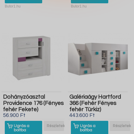
Butor1.hu
Butor1.hu
Dohányzóasztal
Galériaágy Hartford
Providence 176 (Fényes
366 (Fehér Fényes
fehér Fekete)
fehér Türkiz)
56.900 Ft
443.600 Ft
Ugrás a
Részletek
Ugrás a
Részletek
boltba
boltba