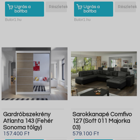
Ugrás a
Részletek
Ugrás a
Részletek
boltba
boltba
Butor1.hu
Butor1.hu
Gardróbszekrény
Sarokkanapé Comfivo
Atlanta 143 (Fehér
127 (Soft 011 Majorka
Sonoma tölgy)
03)
157.400 Ft
579.100 Ft