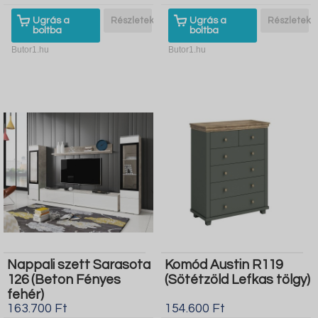
Ugrás a
Részletek
Ugrás a
Részletek
boltba
boltba
Butor1.hu
Butor1.hu
Nappali szett Sarasota
Komód Austin R119
126 (Beton Fényes
(Sötétzöld Lefkas tölgy)
fehér)
163.700 Ft
154.600 Ft