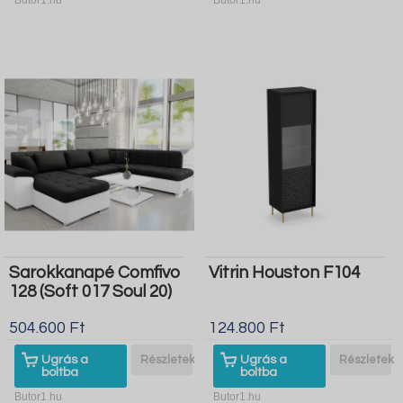
Sarokkanapé Comfivo
Vitrin Houston F104
128 (Soft 017 Soul 20)
504.600 Ft
124.800 Ft
Ugrás a
Részletek
Ugrás a
Részletek
boltba
boltba
Butor1.hu
Butor1.hu