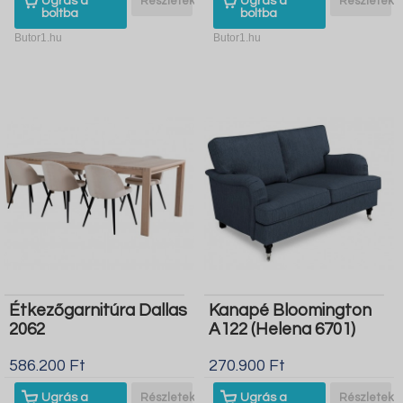
Ugrás a
Részletek
Ugrás a
Részletek
boltba
boltba
Butor1.hu
Butor1.hu
Étkezőgarnitúra Dallas
Kanapé Bloomington
2062
A122 (Helena 6701)
586.200 Ft
270.900 Ft
Ugrás a
Részletek
Ugrás a
Részletek