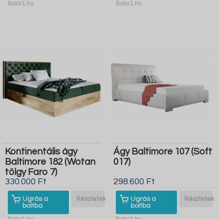
Butor1.hu
Butor1.hu
Kontinentális ágy
Ágy Baltimore 107 (Soft
Baltimore 182 (Wotan
017)
tölgy Faro 7)
330.000 Ft
298.600 Ft
Ugrás a
Részletek
Ugrás a
Részletek
boltba
boltba
Butor1.hu
Butor1.hu