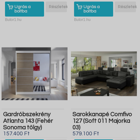
Ugrás a
Részletek
Ugrás a
Részletek
boltba
boltba
Butor1.hu
Butor1.hu
Gardróbszekrény
Sarokkanapé Comfivo
Atlanta 143 (Fehér
127 (Soft 011 Majorka
Sonoma tölgy)
03)
157.400 Ft
579.100 Ft