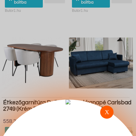
boltba
boltba
Butor1.hu
Butor1.hu
Étkezőgarnitúra Dallas
Sarokkanapé Carlsbad
2749 (Krém Fekete)
115 (Manila 26)
X
558.300 Ft
328.900 Ft
Ugrás a
Részletek
Ugrás a
Részletek