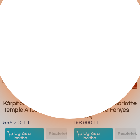
boltba
boltba
Butor1.hu
Butor1.hu
Kárpitozott bútorok
Nappali szett Charlotte
Temple A103
A111 (Fekete Fényes
fekete)
555.200 Ft
198.900 Ft
Ugrás a
Részletek
Ugrás a
Részletek
boltba
boltba