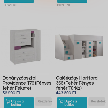
Butor1.hu
Butor1.hu
Dohányzóasztal
Galériaágy Hartford
Providence 176 (Fényes
366 (Fehér Fényes
fehér Fekete)
fehér Türkiz)
56.900 Ft
443.600 Ft
Ugrás a
Részletek
Ugrás a
Részletek
boltba
boltba