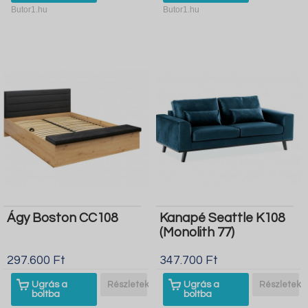
Butor1.hu
Butor1.hu
Ágy Boston CC108
Kanapé Seattle K108
(Monolith 77)
297.600 Ft
347.700 Ft
Ugrás a
Részletek
Ugrás a
Részletek
boltba
boltba