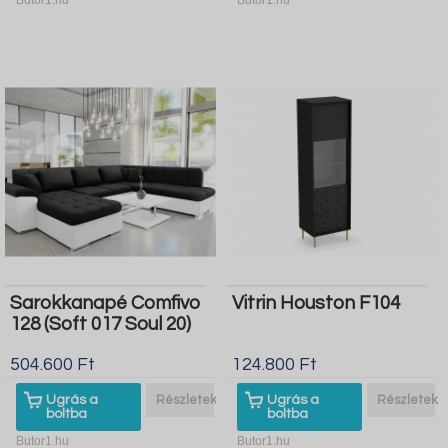
Sarokkanapé Comfivo
Vitrin Houston F104
128 (Soft 017 Soul 20)
504.600 Ft
124.800 Ft
Ugrás a
Részletek
Ugrás a
Részletek
boltba
boltba
Butor1.hu
Butor1.hu