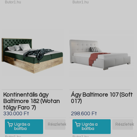
Butor1.hu
Butor1.hu
Kontinentális ágy
Ágy Baltimore 107 (Soft
Baltimore 182 (Wotan
017)
tölgy Faro 7)
330.000 Ft
298.600 Ft
Ugrás a
Részletek
Ugrás a
Részletek
boltba
boltba
Butor1.hu
Butor1.hu