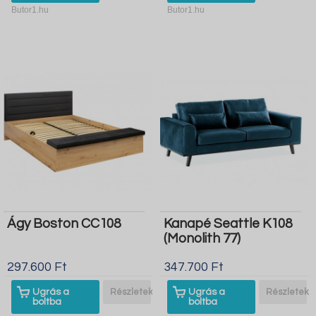
Butor1.hu
Butor1.hu
Ágy Boston CC108
Kanapé Seattle K108
(Monolith 77)
297.600 Ft
347.700 Ft
Ugrás a
Részletek
Ugrás a
Részletek
boltba
boltba