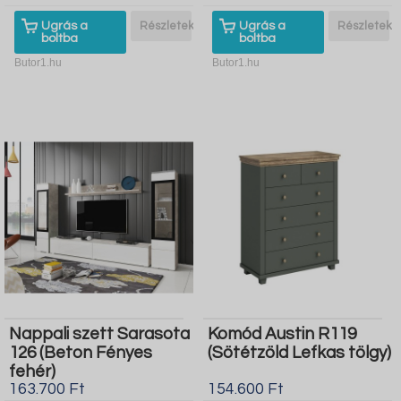
Ugrás a
Részletek
Ugrás a
Részletek
boltba
boltba
Butor1.hu
Butor1.hu
Nappali szett Sarasota
Komód Austin R119
126 (Beton Fényes
(Sötétzöld Lefkas tölgy)
fehér)
163.700 Ft
154.600 Ft