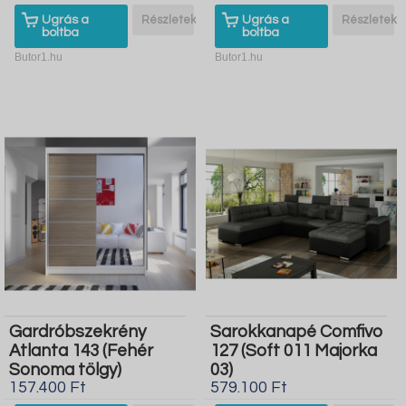
Ugrás a
Részletek
Ugrás a
Részletek
boltba
boltba
Butor1.hu
Butor1.hu
Gardróbszekrény
Sarokkanapé Comfivo
Atlanta 143 (Fehér
127 (Soft 011 Majorka
Sonoma tölgy)
03)
157.400 Ft
579.100 Ft