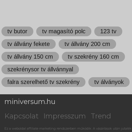
tv butor
tv magasító polc
123 tv
tv állvány fekete
tv állvány 200 cm
tv állvány 150 cm
tv szekrény 160 cm
szekrénysor tv állvánnyal
falra szerelhető tv szekrény
tv álványok
miniversum.hu
Kapcsolat
Impresszum
Trend
Ez a weboldal affiliate marketing rendszerben működik. A vásárlások után jutalék