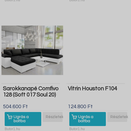
Sarokkanapé Comfivo
Vitrin Houston F104
128 (Soft 017 Soul 20)
504.600 Ft
124.800 Ft
Ugrás a
Részletek
Ugrás a
Részletek
boltba
boltba
Butor1.hu
Butor1.hu