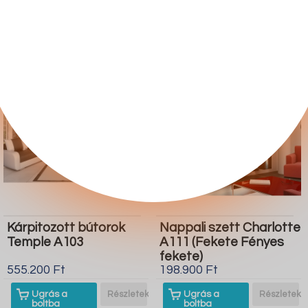
boltba
boltba
Butor1.hu
Butor1.hu
Kárpitozott bútorok
Nappali szett Charlotte
Temple A103
A111 (Fekete Fényes
fekete)
555.200 Ft
198.900 Ft
Ugrás a
Részletek
Ugrás a
Részletek
boltba
boltba