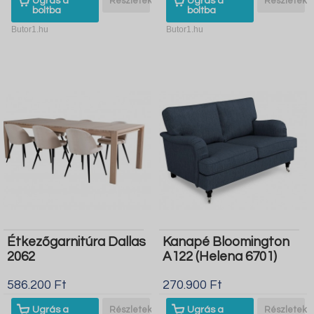
Ugrás a
Részletek
Ugrás a
Részletek
boltba
boltba
Butor1.hu
Butor1.hu
Étkezőgarnitúra Dallas
Kanapé Bloomington
2062
A122 (Helena 6701)
586.200 Ft
270.900 Ft
Ugrás a
Részletek
Ugrás a
Részletek