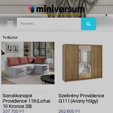
Tv Butor
Sarokkanapé
Szekrény Providence
Providence 119 (Lotus
G111 (Arany tölgy)
10 Kronos 29)
337.700 Ft
262.600 Ft