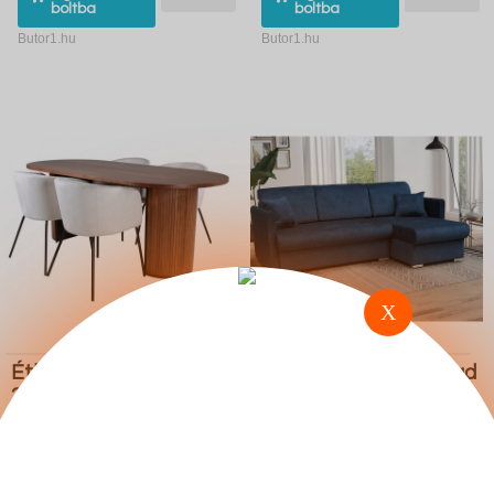
boltba
boltba
Butor1.hu
Butor1.hu
X
Étkezőgarnitúra Dallas
Sarokkanapé Carlsbad
2749 (Krém Fekete)
115 (Manila 26)
558.300 Ft
328.900 Ft
Ugrás a
Részletek
Ugrás a
Részletek